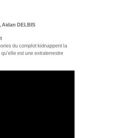
 Aidan DELBIS
t
ries du complot kidnappent la
u’elle est une extraterrestre