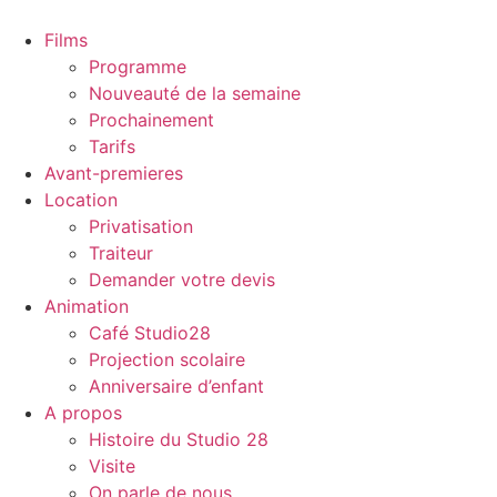
Aller
au
Films
contenu
Programme
Nouveauté de la semaine
Prochainement
Tarifs
Avant-premieres
Location
Privatisation
Traiteur
Demander votre devis
Animation
Café Studio28
Projection scolaire
Anniversaire d’enfant
A propos
Histoire du Studio 28
Visite
On parle de nous