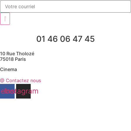
01 46 06 47 45
10 Rue Tholozé
75018 Paris
Cinema
@ Contactez nous
cebook
Instagram