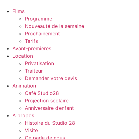
Aller
au
Films
contenu
Programme
Nouveauté de la semaine
Prochainement
Tarifs
Avant-premieres
Location
Privatisation
Traiteur
Demander votre devis
Animation
Café Studio28
Projection scolaire
Anniversaire d’enfant
A propos
Histoire du Studio 28
Visite
On parle de nous