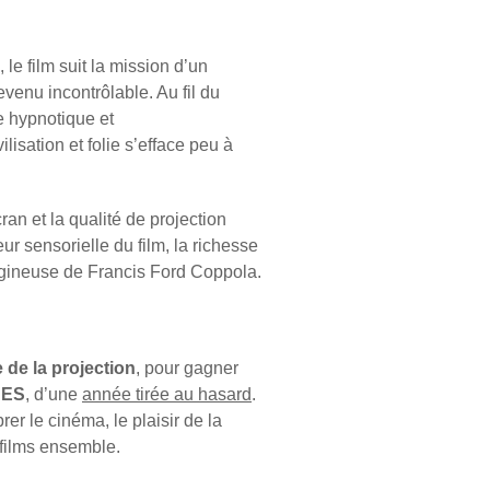
e film suit la mission d’un
evenu incontrôlable. Au fil du
e hypnotique et
lisation et folie s’efface peu à
cran et la qualité de projection
ur sensorielle du film, la richesse
igineuse de Francis Ford Coppola.
e de la projection
, pour gagner
NES
, d’une
année tirée au hasard
.
er le cinéma, le plaisir de la
 films ensemble.