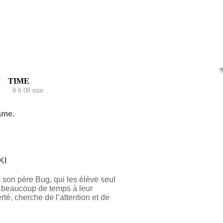
TIME
8 h 00 min
 Drame.
RNOLD
SKI
t son père Bug, qui les élève seul
s beaucoup de temps à leur
té, cherche de l’attention et de