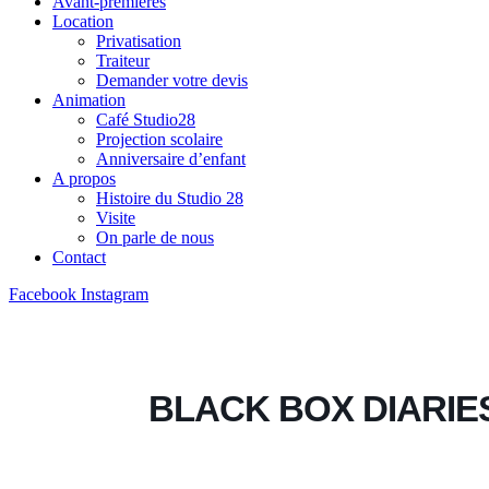
Avant-premieres
Location
Privatisation
Traiteur
Demander votre devis
Animation
Café Studio28
Projection scolaire
Anniversaire d’enfant
A propos
Histoire du Studio 28
Visite
On parle de nous
Contact
Facebook
Instagram
BLACK BOX DIARIE