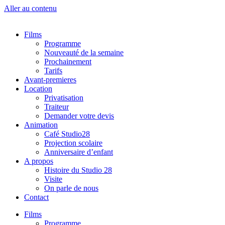
Aller au contenu
Films
Programme
Nouveauté de la semaine
Prochainement
Tarifs
Avant-premieres
Location
Privatisation
Traiteur
Demander votre devis
Animation
Café Studio28
Projection scolaire
Anniversaire d’enfant
A propos
Histoire du Studio 28
Visite
On parle de nous
Contact
Films
Programme