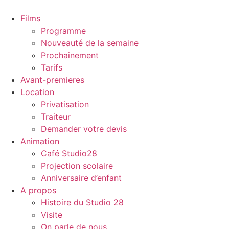
Aller
au
Films
contenu
Programme
Nouveauté de la semaine
Prochainement
Tarifs
Avant-premieres
Location
Privatisation
Traiteur
Demander votre devis
Animation
Café Studio28
Projection scolaire
Anniversaire d’enfant
A propos
Histoire du Studio 28
Visite
On parle de nous