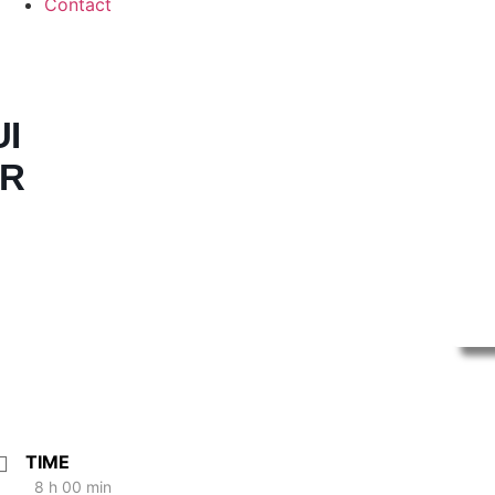
Contact
UI
UR
TIME
8 h 00 min