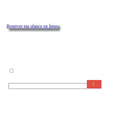
Reserver ma séance en ligne
Newsletter
Je souhaite m'abonner à la newsletter
Votre courriel
01 46 06 47 45