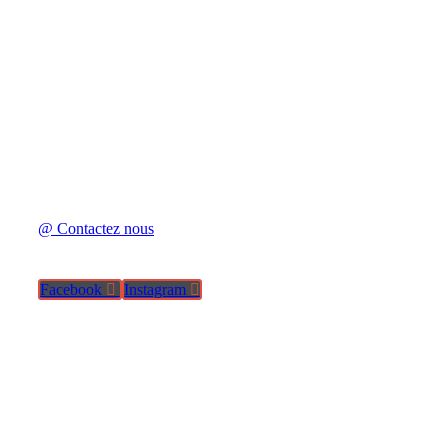
10 Rue Tholozé
75018 Paris
Cinema
@ Contactez nous
Facebook
Instagram