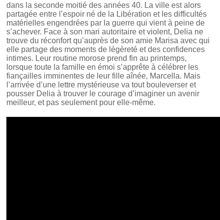
dans la seconde moitié des années 40. La ville est alors
partagée entre l’espoir né de la Libération et les difficultés
matérielles engendrées par la guerre qui vient à peine de
s’achever. Face à son mari autoritaire et violent, Delia ne
trouve du réconfort qu’auprès de son amie Marisa avec qui
elle partage des moments de légèreté et des confidences
intimes. Leur routine morose prend fin au printemps,
lorsque toute la famille en émoi s’apprête à célébrer les
fiançailles imminentes de leur fille aînée, Marcella. Mais
l’arrivée d’une lettre mystérieuse va tout bouleverser et
pousser Delia à trouver le courage d’imaginer un avenir
meilleur, et pas seulement pour elle-même.