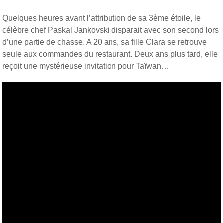
Quelques heures avant l’attribution de sa 3ème étoile, le
célèbre chef Paskal Jankovski disparait avec son second lors
d’une partie de chasse. A 20 ans, sa fille Clara se retrouve
seule aux commandes du restaurant. Deux ans plus tard, elle
reçoit une mystérieuse invitation pour Taïwan…