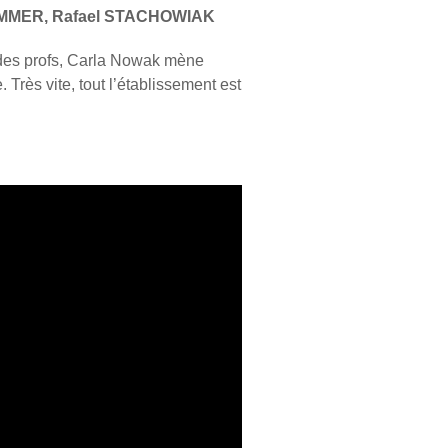
AMMER, Rafael STACHOWIAK
e des profs, Carla Nowak mène
 Très vite, tout l’établissement est