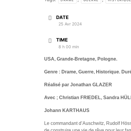
DRAME
GUERRE
HISTORIQU
DATE
25 Avr 2024
TIME
8 h 00 min
USA, Grande-Bretagne, Pologne.
Genre : Drame, Guerre, Historique. Dur
Réalisé par Jonathan GLAZER
Avec ; Christian FRIEDEL, Sandra HÜ
Johann KARTHAUS
Le commandant d’Auschwitz, Rudolf Höss,
de construire une vie de rêve pour leur f