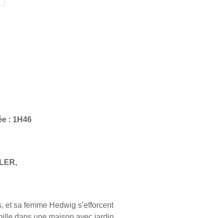
E
ée : 1H46
LLER,
 et sa femme Hedwig s’efforcent
amille dans une maison avec jardin