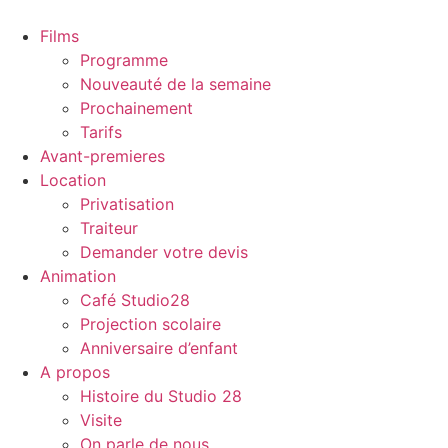
Aller
au
Films
contenu
Programme
Nouveauté de la semaine
Prochainement
Tarifs
Avant-premieres
Location
Privatisation
Traiteur
Demander votre devis
Animation
Café Studio28
Projection scolaire
Anniversaire d’enfant
A propos
Histoire du Studio 28
Visite
On parle de nous