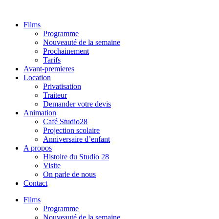
Aller
au
Films
contenu
Programme
Nouveauté de la semaine
Prochainement
Tarifs
Avant-premieres
Location
Privatisation
Traiteur
Demander votre devis
Animation
Café Studio28
Projection scolaire
Anniversaire d’enfant
A propos
Histoire du Studio 28
Visite
On parle de nous
Contact
Films
Programme
Nouveauté de la semaine