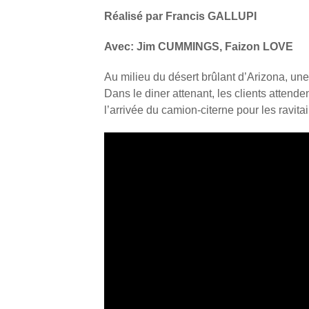
Réalisé par Francis GALLUPI
Avec: Jim CUMMINGS, Faizon LOVE
Au milieu du désert brûlant d’Arizona, une
Dans le diner attenant, les clients attend
l’arrivée du camion-citerne pour les ravitail