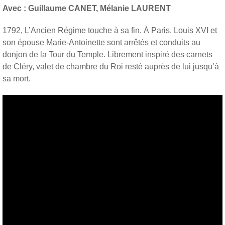
Avec : Guillaume CANET, Mélanie LAURENT
1792, L’Ancien Régime touche à sa fin. À Paris, Louis XVI et
son épouse Marie-Antoinette sont arrêtés et conduits au
donjon de la Tour du Temple. Librement inspiré des carnets
de Cléry, valet de chambre du Roi resté auprès de lui jusqu’à
sa mort.