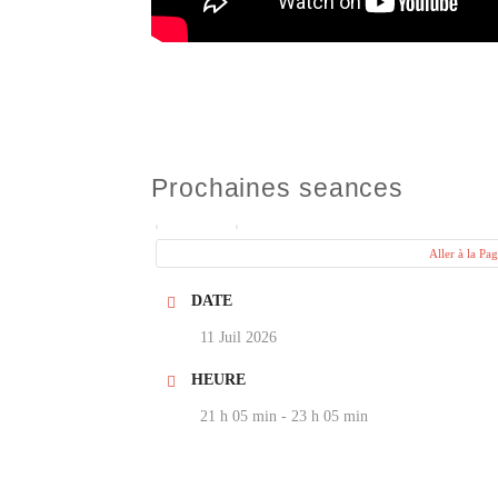
Prochaines seances
PROCHAINE OCCURENCE
Aller à la Pa
DATE
11 Juil 2026
HEURE
21 h 05 min - 23 h 05 min