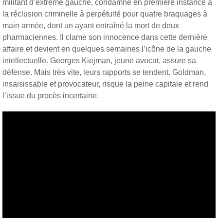
militant d’extrême gauche, condamné en première instance à
la réclusion criminelle à perpétuité pour quatre braquages à
main armée, dont un ayant entraîné la mort de deux
pharmaciennes. Il clame son innocence dans cette dernière
affaire et devient en quelques semaines l’icône de la gauche
intellectuelle. Georges Kiejman, jeune avocat, assure sa
défense. Mais très vite, leurs rapports se tendent. Goldman,
insaisissable et provocateur, risque la peine capitale et rend
l’issue du procès incertaine.