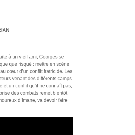
RIAN
ite à un vieil ami, Georges se
ique que risqué : mettre en scène
u cœur d’un conflit fratricide. Les
teurs venant des différents camps
e et un conflit qu’il ne connaît pas,
prise des combats remet bientôt
moureux d’Imane, va devoir faire