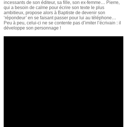
incessants de son éditeur, sa fille, son ex-femme… Pierre,
qui a besoin de calme pour écrire son texte le plus
ambitieux, propose alors à Baptiste de devenir son
‘répondeur’ en se faisant passer pour lui au téléphone…
Peu à peu, celui-ci ne se contente pas d’imiter l’écrivain : il
développe son personnage !