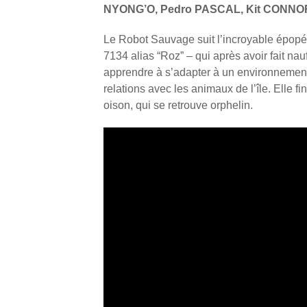
NYONG’O, Pedro PASCAL, Kit CONNO
Le Robot Sauvage suit l’incroyable épop
7134 alias “Roz” – qui après avoir fait nau
apprendre à s’adapter à un environnement 
relations avec les animaux de l’île. Elle fin
oison, qui se retrouve orphelin.