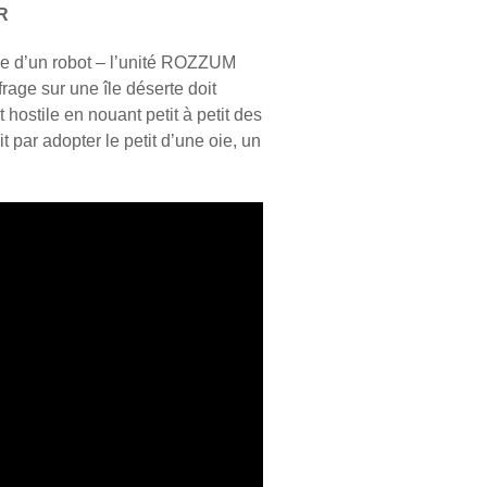
R
ée d’un robot – l’unité ROZZUM
frage sur une île déserte doit
hostile en nouant petit à petit des
it par adopter le petit d’une oie, un