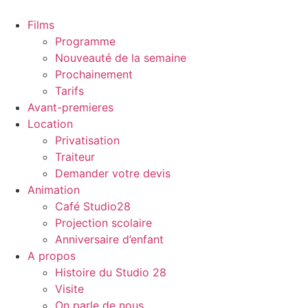
Aller
au
Films
contenu
Programme
Nouveauté de la semaine
Prochainement
Tarifs
Avant-premieres
Location
Privatisation
Traiteur
Demander votre devis
Animation
Café Studio28
Projection scolaire
Anniversaire d’enfant
A propos
Histoire du Studio 28
Visite
On parle de nous