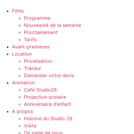
Aller
au
Films
contenu
Programme
Nouveauté de la semaine
Prochainement
Tarifs
Avant-premieres
Location
Privatisation
Traiteur
Demander votre devis
Animation
Café Studio28
Projection scolaire
Anniversaire d’enfant
A propos
Histoire du Studio 28
Visite
On parle de nous