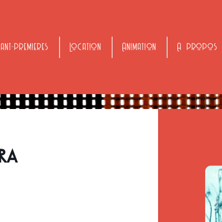
vant-premieres
Location
Animation
A propos
ORA