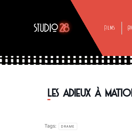
Films
A
LES ADIEUX À MATI
Tags:
DRAME