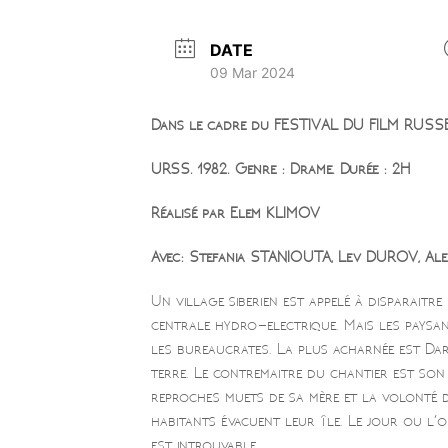
DATE
09 Mar 2024
Dans le cadre du FESTIVAL DU FILM RUSS
URSS. 1982. Genre : Drame. Durée : 2H
Réalisé par Elem KLIMOV
Avec: Stefania STANIOUTA, Lev DUROV, Al
Un village siberien est appelé à disparaitr
centrale hydro-electrique. Mais les paysan
les bureaucrates. La plus acharnée est Da
terre. Le contremaitre du chantier est son f
reproches muets de sa mère et la volonté d
habitants évacuent leur île. Le jour ou l’o
est introuvable.