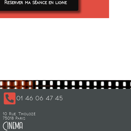
Reserver ma séance en ligne
01 46 06 47 45
10 Rue Tholozé
75018 Paris
Cinema