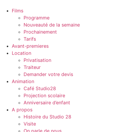
Aller
au
Films
contenu
Programme
Nouveauté de la semaine
Prochainement
Tarifs
Avant-premieres
Location
Privatisation
Traiteur
Demander votre devis
Animation
Café Studio28
Projection scolaire
Anniversaire d’enfant
A propos
Histoire du Studio 28
Visite
On parle de nous