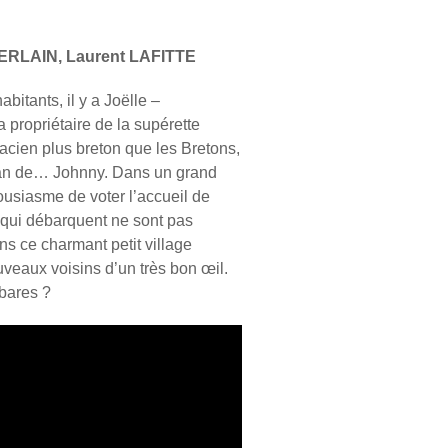
BERLAIN, Laurent LAFITTE
bitants, il y a Joëlle –
a propriétaire de la supérette
sacien plus breton que les Bretons,
fan de… Johnny. Dans un grand
housiasme de voter l’accueil de
s qui débarquent ne sont pas
ns ce charmant petit village
ouveaux voisins d’un très bon œil.
rbares ?