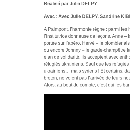
Réalisé par Julie DELPY.
Avec : Avec Julie DELPY, Sandrine KI
A Paimpont, l’harmonie règne : parmi les ha
l’institutrice donneuse de leçons, Anne – l
portée sur l’apéro, Hervé – le plombier al
ou encore Johnny – le garde-champêtre 
élan de solidarité, ils acceptent avec ent
réfugiés ukrainiens. Sauf que les réfugié
ukrainiens… mais syriens ! Et certains, da
breton, ne voient pas l’arrivée de leurs n
Alors, au bout du compte, c’est qui les ba