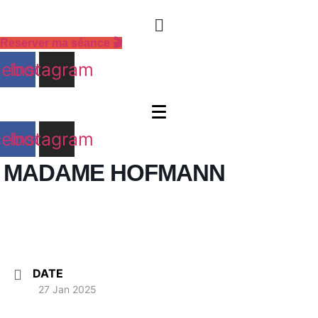
Aller
au
contenu
Reserver ma séance 🎬
cebook
Instagram
cebook
Instagram
MADAME HOFMANN
DATE
27 Jan 2025