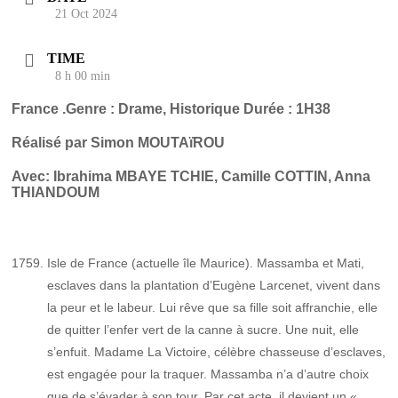
21 Oct 2024
TIME
8 h 00 min
France .Genre : Drame, Historique Durée : 1H38
Réalisé par Simon MOUTAïROU
Avec: Ibrahima MBAYE TCHIE, Camille COTTIN, Anna
THIANDOUM
Isle de France (actuelle île Maurice). ​Massamba et Mati,
esclaves dans la plantation d’Eugène Larcenet, vivent dans
la peur et le labeur. Lui rêve que sa fille soit affranchie, elle
de quitter l’enfer vert de la canne à sucre. Une nuit, elle
s’enfuit. Madame La Victoire, célèbre chasseuse d’esclaves,
est engagée pour la traquer. Massamba n’a d’autre choix
que de s’évader à son tour. Par cet acte, il devient un «