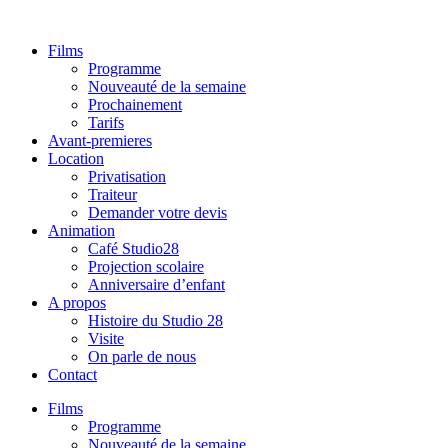
Aller
au
Films
contenu
Programme
Nouveauté de la semaine
Prochainement
Tarifs
Avant-premieres
Location
Privatisation
Traiteur
Demander votre devis
Animation
Café Studio28
Projection scolaire
Anniversaire d’enfant
A propos
Histoire du Studio 28
Visite
On parle de nous
Contact
Films
Programme
Nouveauté de la semaine