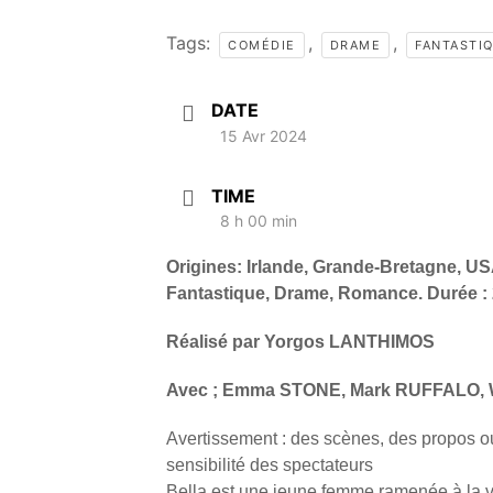
Tags:
,
,
COMÉDIE
DRAME
FANTASTI
DATE
15 Avr 2024
TIME
8 h 00 min
Origines: Irlande, Grande-Bretagne, U
Fantastique, Drame, Romance. Durée :
Réalisé par Yorgos LANTHIMOS
Avec ; Emma STONE, Mark RUFFALO, 
Avertissement : des scènes, des propos o
sensibilité des spectateurs
Bella est une jeune femme ramenée à la vie