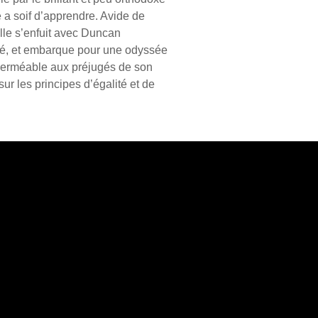
 a soif d’apprendre. Avide de
elle s’enfuit avec Duncan
é, et embarque pour une odyssée
mperméable aux préjugés de son
ur les principes d’égalité et de