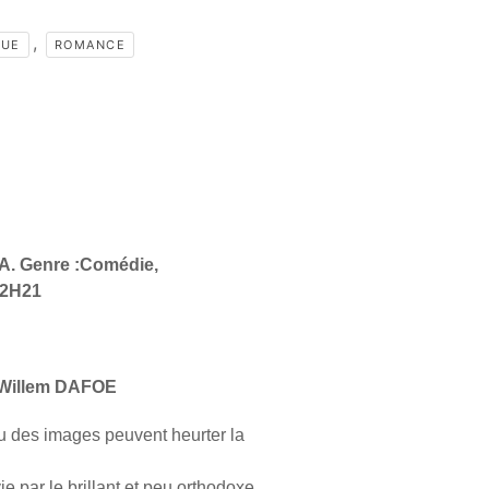
,
QUE
ROMANCE
SA. Genre :Comédie,
 2H21
Willem DAFOE
u des images peuvent heurter la
 par le brillant et peu orthodoxe