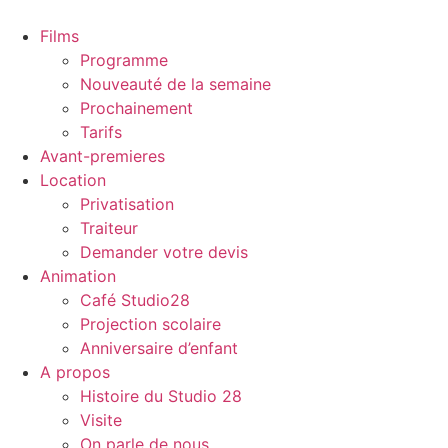
Aller
au
Films
contenu
Programme
Nouveauté de la semaine
Prochainement
Tarifs
Avant-premieres
Location
Privatisation
Traiteur
Demander votre devis
Animation
Café Studio28
Projection scolaire
Anniversaire d’enfant
A propos
Histoire du Studio 28
Visite
On parle de nous