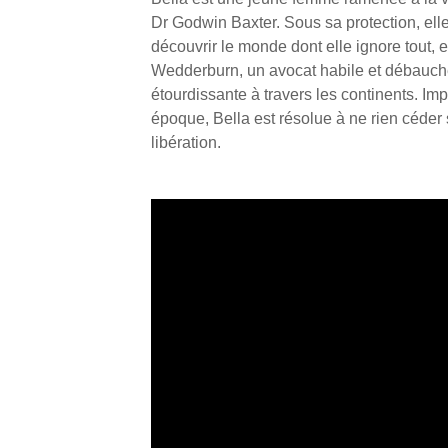
Dr Godwin Baxter. Sous sa protection, elle
découvrir le monde dont elle ignore tout, 
Wedderburn, un avocat habile et débauch
étourdissante à travers les continents. I
époque, Bella est résolue à ne rien céder s
libération.