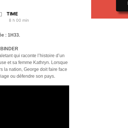
TIME
8 h 00 min
ée : 1H33.
SSBINDER
tant qui raconte l’histoire d’un
use et sa femme Kathryn. Lorsque
 la nation, George doit faire face
riage ou défendre son pays.