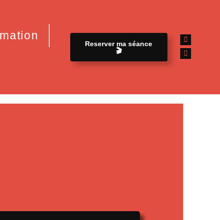
mation
Reserver ma séance
🎬