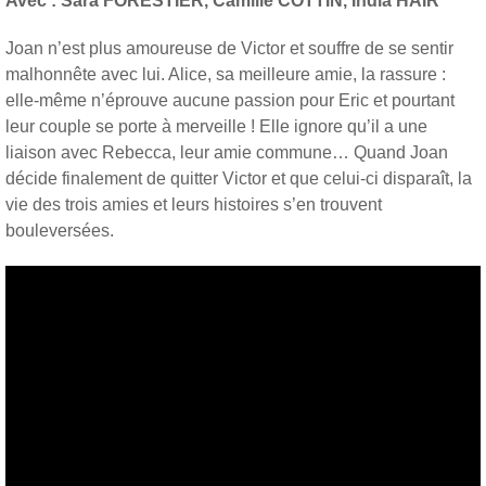
Avec : Sara FORESTIER, Camille COTTIN, India HAIR
Joan n’est plus amoureuse de Victor et souffre de se sentir
malhonnête avec lui. Alice, sa meilleure amie, la rassure :
elle-même n’éprouve aucune passion pour Eric et pourtant
leur couple se porte à merveille ! Elle ignore qu’il a une
liaison avec Rebecca, leur amie commune… Quand Joan
décide finalement de quitter Victor et que celui-ci disparaît, la
vie des trois amies et leurs histoires s’en trouvent
bouleversées.