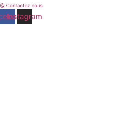
@ Contactez nous
cebook
Instagram