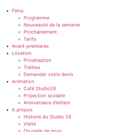
Aller
au
Films
contenu
Programme
Nouveauté de la semaine
Prochainement
Tarifs
Avant-premieres
Location
Privatisation
Traiteur
Demander votre devis
Animation
Café Studio28
Projection scolaire
Anniversaire d’enfant
A propos
Histoire du Studio 28
Visite
On parle de nous