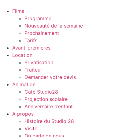
Aller
au
Films
contenu
Programme
Nouveauté de la semaine
Prochainement
Tarifs
Avant-premieres
Location
Privatisation
Traiteur
Demander votre devis
Animation
Café Studio28
Projection scolaire
Anniversaire d’enfant
A propos
Histoire du Studio 28
Visite
On parle de nous