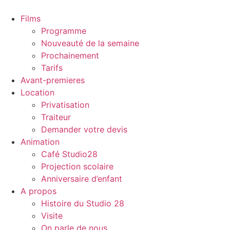
Aller
au
Films
contenu
Programme
Nouveauté de la semaine
Prochainement
Tarifs
Avant-premieres
Location
Privatisation
Traiteur
Demander votre devis
Animation
Café Studio28
Projection scolaire
Anniversaire d’enfant
A propos
Histoire du Studio 28
Visite
On parle de nous