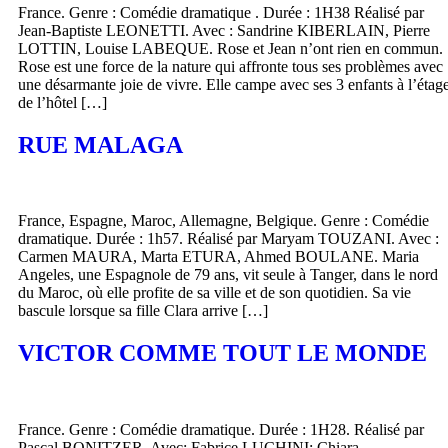
France. Genre : Comédie dramatique . Durée : 1H38 Réalisé par
Jean-Baptiste LEONETTI. Avec : Sandrine KIBERLAIN, Pierre
LOTTIN, Louise LABEQUE. Rose et Jean n’ont rien en commun.
Rose est une force de la nature qui affronte tous ses problèmes avec
une désarmante joie de vivre. Elle campe avec ses 3 enfants à l’étag
de l’hôtel […]
RUE MALAGA
France, Espagne, Maroc, Allemagne, Belgique. Genre : Comédie
dramatique. Durée : 1h57. Réalisé par Maryam TOUZANI. Avec :
Carmen MAURA, Marta ETURA, Ahmed BOULANE. Maria
Angeles, une Espagnole de 79 ans, vit seule à Tanger, dans le nord
du Maroc, où elle profite de sa ville et de son quotidien. Sa vie
bascule lorsque sa fille Clara arrive […]
VICTOR COMME TOUT LE MONDE
France. Genre : Comédie dramatique. Durée : 1H28. Réalisé par
Pascal BONITZER. Avec: Fabrice LUCHINI; Chiara