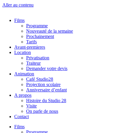
Aller au contenu
Films
Programme
Nouveauté de la semaine
Prochainement
Tarifs
Avant-premieres
Location
Privatisation
Traiteur
Demander votre devis
Animation
Café Studio28
Projection scolaire
Anniversaire d’enfant
A propos
Histoire du Studio 28
Visite
On parle de nous
Contact
Films
Programme