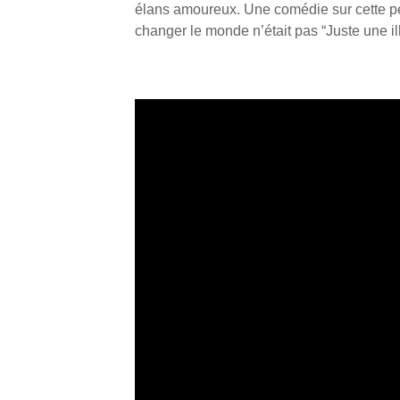
élans amoureux. Une comédie sur cette pé
changer le monde n’était pas “Juste une i