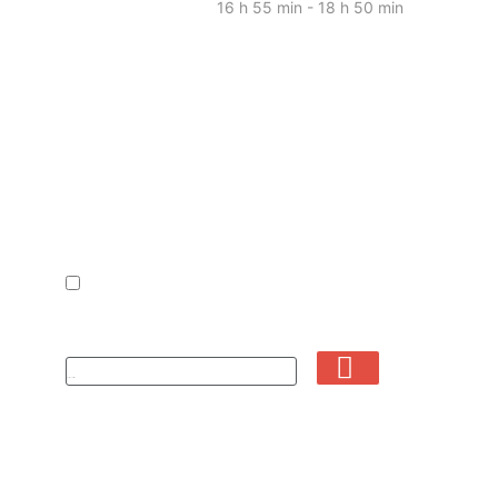
16 h 55 min - 18 h 50 min
Newsletter
Je souhaite m'abonner à la newsletter
Votre courriel