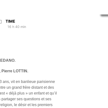
TIME
16 h 40 min
LEDANO.
 Pierre LOTTIN.
 ans, vit en banlieue parisienne
re un grand frère distant et des
est « déjà plus » un enfant et qu’il
s partager ses questions et ses
 religion, le désir et les premiers