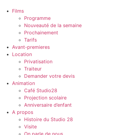
Aller
au
Films
contenu
Programme
Nouveauté de la semaine
Prochainement
Tarifs
Avant-premieres
Location
Privatisation
Traiteur
Demander votre devis
Animation
Café Studio28
Projection scolaire
Anniversaire d’enfant
A propos
Histoire du Studio 28
Visite
On parle de nous