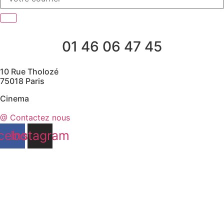
01 46 06 47 45
10 Rue Tholozé
75018 Paris
Cinema
@ Contactez nous
cebook
Instagram