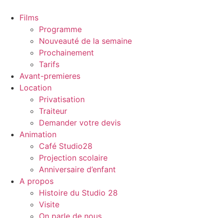
Aller
au
Films
contenu
Programme
Nouveauté de la semaine
Prochainement
Tarifs
Avant-premieres
Location
Privatisation
Traiteur
Demander votre devis
Animation
Café Studio28
Projection scolaire
Anniversaire d’enfant
A propos
Histoire du Studio 28
Visite
On parle de nous