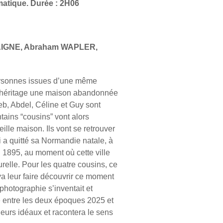
atique. Durée : 2H06
AIGNE, Abraham WAPLER,
personnes issues d’une même
en héritage une maison abandonnée
b, Abdel, Céline et Guy sont
ntains “cousins” vont alors
ille maison. Ils vont se retrouver
i a quitté sa Normandie natale, à
n 1895, au moment où cette ville
turelle. Pour les quatre cousins, ce
va leur faire découvrir ce moment
a photographie s’inventait et
e entre les deux époques 2025 et
leurs idéaux et racontera le sens