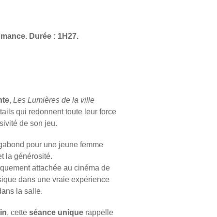
omance. Durée : 1H27.
nte
,
Les Lumières de la ville
ails qui redonnent toute leur force
ivité de son jeu.
vagabond pour une jeune femme
t la générosité.
oriquement attachée au cinéma de
ssique dans une vraie expérience
dans la salle.
in
, cette
séance unique
rappelle