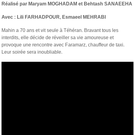
Réalisé par Maryam MOGHADAM et Behtash SANAEEHA
Avec : Lili FARHADPOUR, Esmaeel MEHRABI
Mahin a 70 ans et vit seule à Téhéran. Bravant tous les
interdits, elle décide de réveiller sa vie amoureuse et
provoque une rencontre avec Faramarz, chauffeur de taxi.
Leur soirée sera inoubliable.