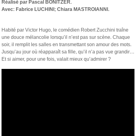
Réalisé par Pascal BONITZER.
Avec: Fabrice LUCHINI; Chiara MASTROIANNI.
Habité par Victor Hugo, le comédien Robert Zucchini traîne
une douce mélancolie lorsqu’il n’est pas sur scène. Chaque
soir, il remplit les salles en transmettant son amour des mots.
Jusqu’au jour où réapparaît sa fille, qu’il n’a pas vue grandir…
Et si aimer, pour une fois, valait mieux qu’admirer ?